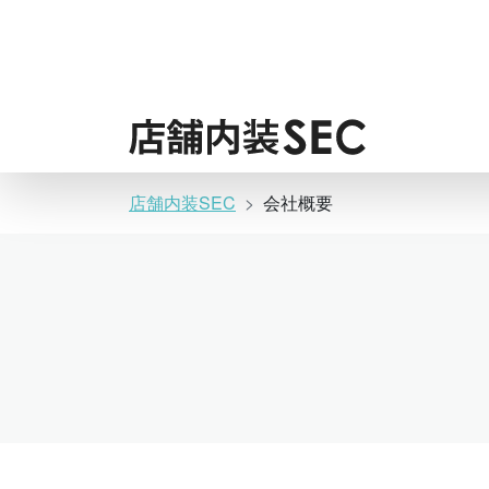
コ
ン
テ
ン
ツ
へ
ス
キ
店舗内装SEC
会社概要
ッ
プ