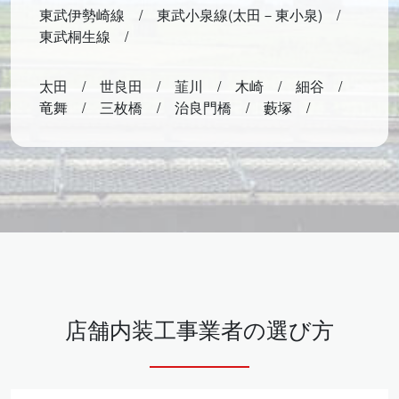
東武伊勢崎線
東武小泉線(太田－東小泉)
東武桐生線
太田
世良田
韮川
木崎
細谷
竜舞
三枚橋
治良門橋
藪塚
店舗内装工事業者の選び方