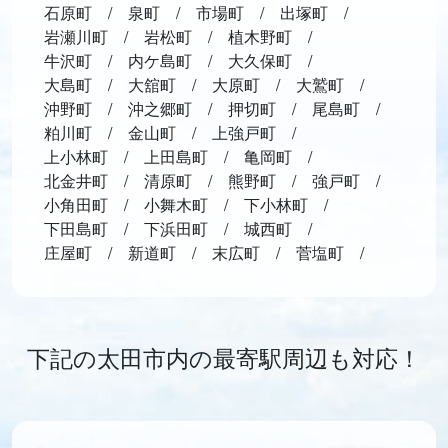
石原町
泉町
市場町
出塚町
岩瀬川町
岩松町
植木野町
牛沢町
内ケ島町
大久保町
大島町
大舘町
大原町
大鷲町
沖野町
沖之郷町
押切町
尾島町
粕川町
金山町
上強戸町
上小林町
上田島町
亀岡町
北金井町
清原町
熊野町
強戸町
小角田町
小舞木町
下小林町
下田島町
下浜田町
城西町
庄屋町
新道町
末広町
菅塩町
下記の太田市内の最寄駅周辺も対応！