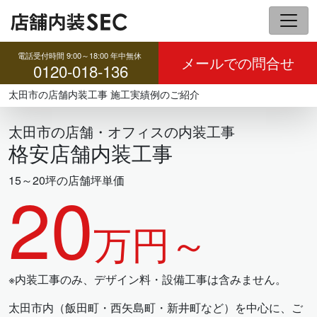
コ
ン
テ
電話受付時間 9:00～18:00 年中無休
ン
メールでの問合せ
0120-018-136
ツ
へ
太田市の店舗内装工事 施工実績例のご紹介
ス
キ
太田市の店舗・オフィスの内装工事
ッ
格安店舗内装工事
プ
15～20坪の店舗坪単価
20
万円～
※内装工事のみ、デザイン料・設備工事は含みません。
太田市内（飯田町・西矢島町・新井町など）を中心に、ご